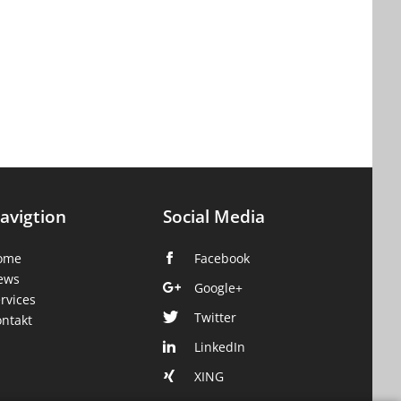
avigtion
Social Media
ome
Facebook
ews
Google+
rvices
Twitter
ntakt
LinkedIn
XING