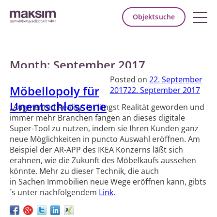
Objektsuche
Month:
September 2017
Posted on
22. September
Möbellopoly für
2017
22. September 2017
Unentschlossene
„Augmented Reality“ ist längst Realität geworden und
immer mehr Branchen fangen an dieses digitale
Super-Tool zu nutzen, indem sie Ihren Kunden ganz
neue Möglichkeiten in puncto Auswahl eröffnen. Am
Beispiel der AR-APP des IKEA Konzerns läßt sich
erahnen, wie die Zukunft des Möbelkaufs aussehen
könnte. Mehr zu dieser Technik, die auch
in Sachen Immobilien neue Wege eröffnen kann, gibts
´s unter nachfolgendem
Link
.