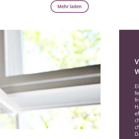
Mehr laden
V
W
E
f
f
H
e
c
c
D