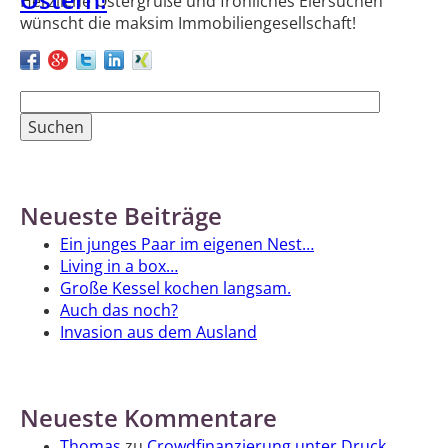
Ostern!
Herzliche Ostergrüße und fröhliches Eiersuchen
wünscht die maksim Immobiliengesellschaft!
Suchen
nach:
Neueste Beiträge
Ein junges Paar im eigenen Nest…
Living in a box…
Große Kessel kochen langsam.
Auch das noch?
Invasion aus dem Ausland
Neueste Kommentare
Thomas
zu
Crowdfinanzierung unter Druck