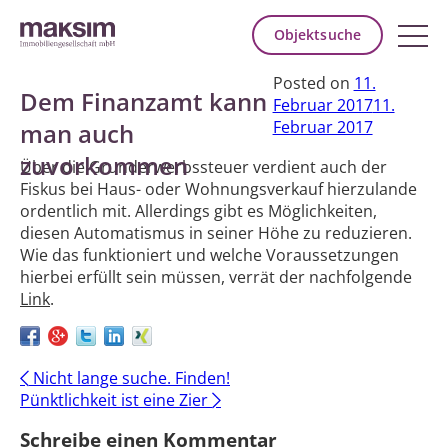
Objektsuche
Posted on
11.
Dem Finanzamt kann
Februar 2017
11.
Februar 2017
man auch
zuvorkommen
Über die Grunderwerbssteuer verdient auch der
Fiskus bei Haus- oder Wohnungsverkauf hierzulande
ordentlich mit. Allerdings gibt es Möglichkeiten,
diesen Automatismus in seiner Höhe zu reduzieren.
Wie das funktioniert und welche Voraussetzungen
hierbei erfüllt sein müssen, verrät der nachfolgende
Link
.
Post
←
Nicht lange suche. Finden!
Pünktlichkeit ist eine Zier
→
navigation
Schreibe einen Kommentar