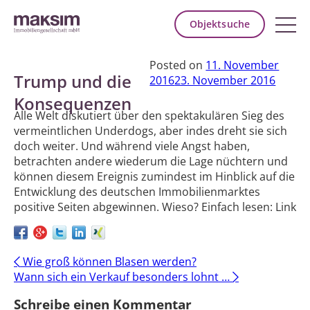
Objektsuche
Posted on
11. November
Trump und die
2016
23. November 2016
Konsequenzen
Alle Welt diskutiert über den spektakulären Sieg des
vermeintlichen Underdogs, aber indes dreht sie sich
doch weiter. Und während viele Angst haben,
betrachten andere wiederum die Lage nüchtern und
können diesem Ereignis zumindest im Hinblick auf die
Entwicklung des deutschen Immobilienmarktes
positive Seiten abgewinnen. Wieso? Einfach lesen: Link
Post
←
Wie groß können Blasen werden?
Wann sich ein Verkauf besonders lohnt …
→
navigation
Schreibe einen Kommentar