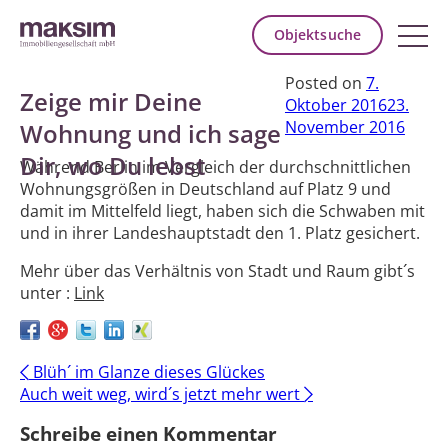
Objektsuche
Posted on
7.
Zeige mir Deine
Oktober 2016
23.
November 2016
Wohnung und ich sage
Dir, wo Du lebst
Während Berlin im Vergleich der durchschnittlichen
Wohnungsgrößen in Deutschland auf Platz 9 und
damit im Mittelfeld liegt, haben sich die Schwaben mit
und in ihrer Landeshauptstadt den 1. Platz gesichert.
Mehr über das Verhältnis von Stadt und Raum gibt´s
unter :
Link
Post
←
Blüh´ im Glanze dieses Glückes
Auch weit weg, wird´s jetzt mehr wert
→
navigation
Schreibe einen Kommentar