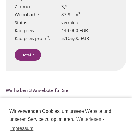
Zimmer:
3,5
Wohnfläche:
87,94 m²
Status:
vermietet
Kaufpreis:
449.000 EUR
Kaufpreis pro m²:
5.106,00 EUR
Details
Wir haben 3 Angebote für Sie
Aktualität
Preis
Wir verwenden Cookies, um unsere Website und
unseren Service zu optimieren.
Weiterlesen
-
Nehmen Sie Kontakt auf
Impressum